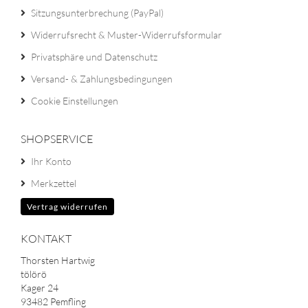
Sitzungsunterbrechung (PayPal)
Widerrufsrecht & Muster-Widerrufsformular
Privatsphäre und Datenschutz
Versand- & Zahlungsbedingungen
Cookie Einstellungen
SHOPSERVICE
Ihr Konto
Merkzettel
Vertrag widerrufen
KONTAKT
Thorsten Hartwig
tölörö
Kager 24
93482 Pemfling