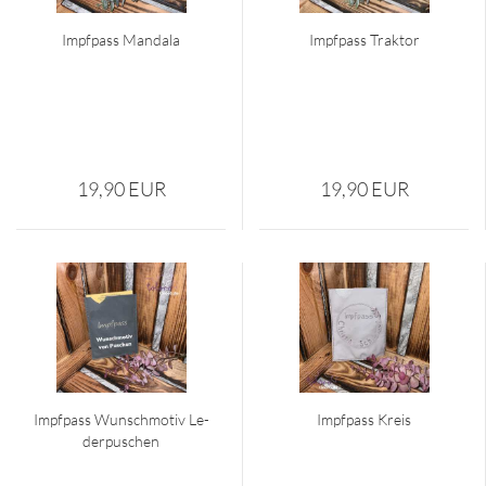
Impf­pass Man­da­la
Impf­pass Trak­tor
19,90 EUR
19,90 EUR
Impf­pass Wunsch­mo­tiv Le­
Impf­pass Kreis
der­pu­schen