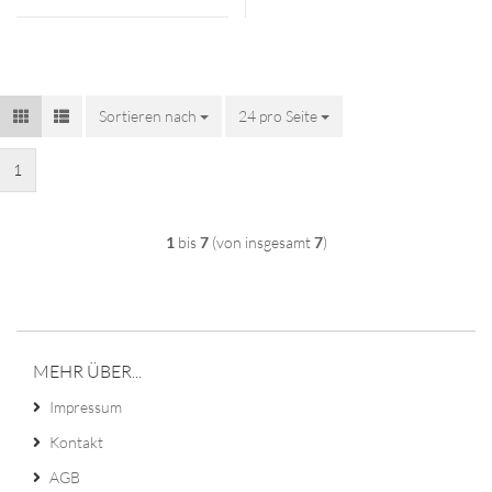
Sortieren nach
Sortieren nach
24 pro Seite
pro Seite
1
1
bis
7
(von insgesamt
7
)
MEHR ÜBER...
Impressum
Kontakt
AGB