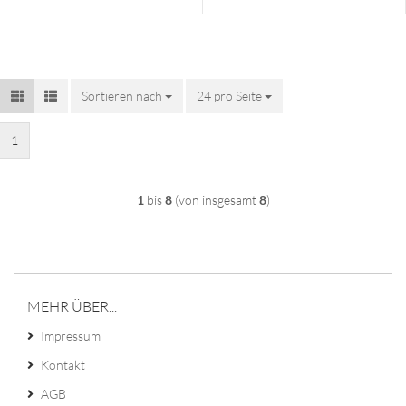
Sortieren nach
Sortieren nach
24 pro Seite
pro Seite
1
1
bis
8
(von insgesamt
8
)
MEHR ÜBER...
Impressum
Kontakt
AGB