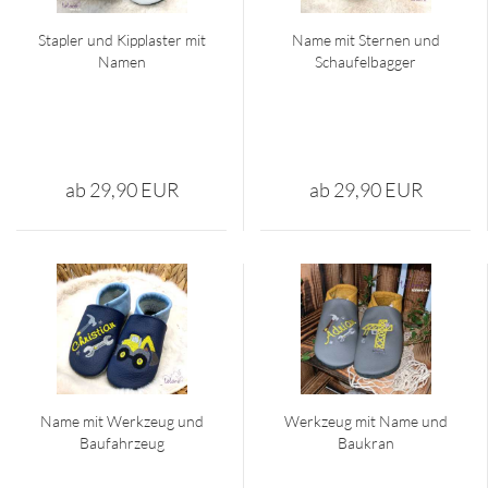
Stap­ler und Kipp­las­ter mit
Name mit Ster­nen und
Namen
Schau­fel­bag­ger
ab 29,90 EUR
ab 29,90 EUR
Name mit Werk­zeug und
Werk­zeug mit Name und
Bau­fahr­zeug
Bau­kran