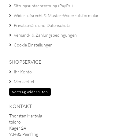
Sitzungsunterbrechung (PayPal)
Widerrufsrecht & Muster-Widerrufsformular
Privatsphäre und Datenschutz
Versand- & Zahlungsbedingungen
Cookie Einstellungen
SHOPSERVICE
Ihr Konto
Merkzettel
Vertrag widerrufen
KONTAKT
Thorsten Hartwig
tölörö
Kager 24
93482 Pemfling