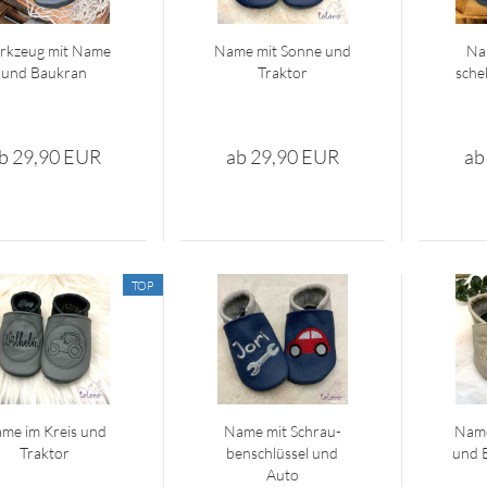
k­zeug mit Name
Name mit Sonne und
Na
und Bau­kran
Trak­tor
schel
b 29,90 EUR
ab 29,90 EUR
ab
TOP
me im Kreis und
Name mit Schrau­
Name
Trak­tor
ben­schlüs­sel und
und B
Auto