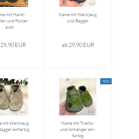
me mit Hand­
Name mit Werk­zeug
­len und Po­li­zei­
und Bag­ger
au­to
 29,90 EUR
ab 29,90 EUR
TOP
 mit Werk­zeug
Name mit Trak­tor
ag­ger ein­far­big
und An­hän­ger ein­
far­big