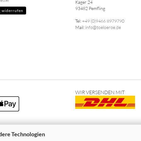
Kager 24
93482 Pemfling
g widerrufen
Tel:
+49 (0)9466 8979790
Mail:
info@toeloeroe.de
WIR VERSENDEN MIT
dere Technologien