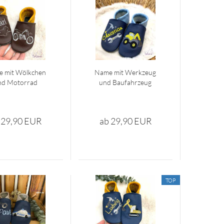
 mit Wölk­chen
Name mit Werk­zeug
d Mo­tor­rad
und Bau­fahr­zeug
 29,90 EUR
ab 29,90 EUR
TOP