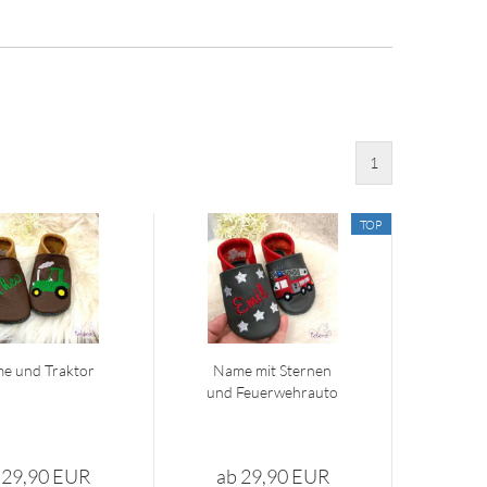
1
TOP
e und Trak­tor
Name mit Ster­nen
und Feu­er­wehr­au­to
 29,90 EUR
ab 29,90 EUR