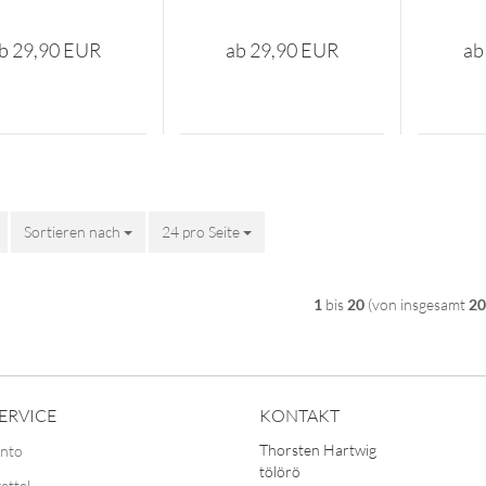
b 29,90 EUR
ab 29,90 EUR
ab
Sortieren nach
Sortieren nach
24 pro Seite
pro Seite
1
bis
20
(von insgesamt
20
ERVICE
KONTAKT
Thorsten Hartwig
onto
tölörö
ettel