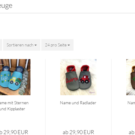
euge
Sortieren nach
Sortieren nach
24 pro Seite
pro Seite
me mit Ster­nen
Name und Rad­la­der
Nam
und Kipp­las­ter
b 29,90 EUR
ab 29,90 EUR
ab