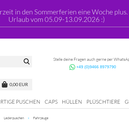
erzeit in den Sommerferien eine Woche plus.
Urlaub vom 05.09-13.09.2026 :)
Suche...
Stelle deine Fragen auch gerne per WhatsA
+49 (0)9466 8979790
0,00 EUR
ERTIGE PUSCHEN
CAPS
HÜLLEN
PLÜSCHTIERE
G
»
»
Lederpuschen
Fahrzeuge