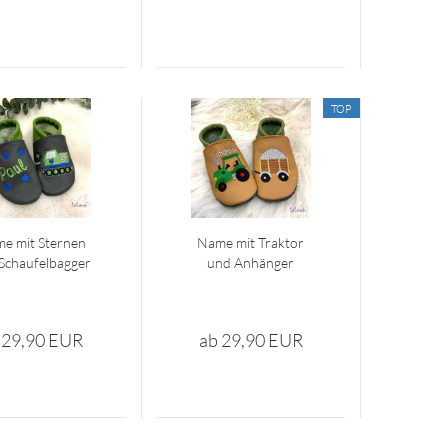
TOP
e mit Ster­nen
Name mit Trak­tor
chau­fel­bag­ger
und An­hän­ger
 29,90 EUR
ab 29,90 EUR