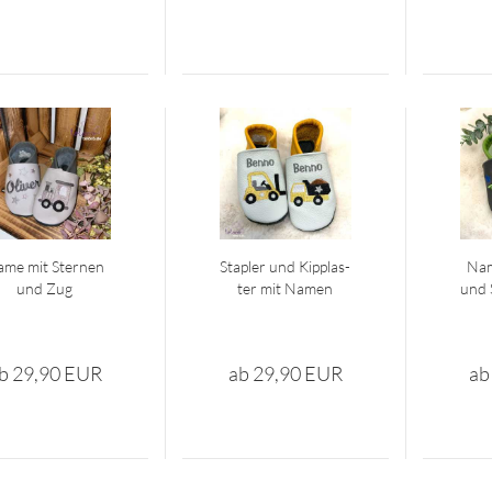
me mit Ster­nen
Stap­ler und Kipp­las­
Nam
und Zug
ter mit Namen
und S
b 29,90 EUR
ab 29,90 EUR
ab