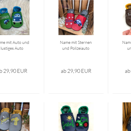
me mit Auto und
Name mit Ster­nen
Name
lus­ti­ges Auto
und Po­li­zei­au­to
un
b 29,90 EUR
ab 29,90 EUR
ab