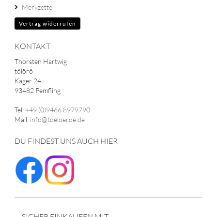
Merkzettel
Vertrag widerrufen
KONTAKT
Thorsten Hartwig
tölörö
Kager 24
93482 Pemfling
Tel:
+49 (0)9466 8979790
Mail:
info@toeloeroe.de
DU FINDEST UNS AUCH HIER
SICHER EINKAUFEN MIT