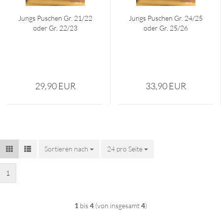
Jungs Pu­schen Gr. 21/22
Jungs Pu­schen Gr. 24/25
oder Gr. 22/23
oder Gr. 25/26
29,90 EUR
33,90 EUR
Sortieren nach
Sortieren nach
24 pro Seite
pro Seite
1
1
bis
4
(von insgesamt
4
)