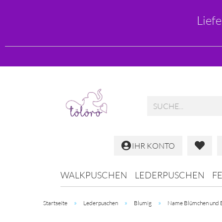
Lief
IHR KONTO
WALKPUSCHEN
LEDERPUSCHEN
F
»
»
»
Startseite
Lederpuschen
Blumig
Name Blümchen und 