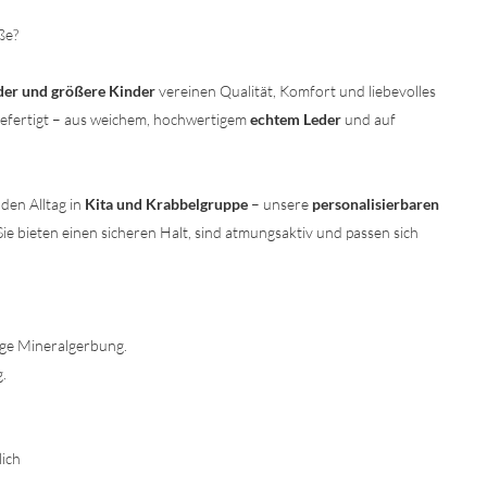
ße?
der und größere Kinder
vereinen Qualität, Komfort und liebevolles
gefertigt – aus weichem, hochwertigem
echtem Leder
und auf
den Alltag in
Kita und Krabbelgruppe
– unsere
personalisierbaren
Sie bieten einen sicheren Halt, sind atmungsaktiv und passen sich
ige Mineralgerbung.
g.
ich