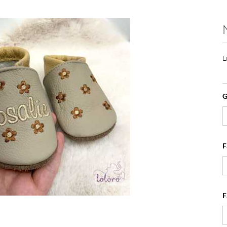
L
G
F
F