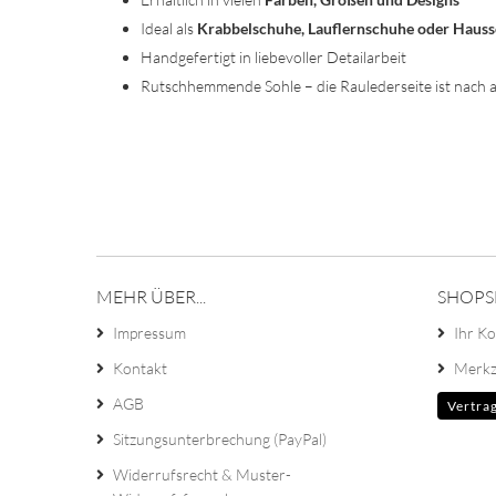
Ideal als
Krabbelschuhe, Lauflernschuhe oder Haus
Handgefertigt in liebevoller Detailarbeit
Rutschhemmende Sohle – die Raulederseite ist nach 
MEHR ÜBER...
SHOPS
Impressum
Ihr K
Kontakt
Merkz
AGB
Vertra
Sitzungsunterbrechung (PayPal)
Widerrufsrecht & Muster-