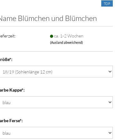
TOP
Name Blüm­chen und Blüm­chen
ieferzeit:
ca. 1-2 Wochen
(Ausland abweichend)
röße*:
arbe Kappe*:
arbe Ferse*: