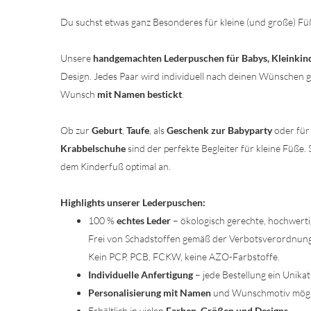
Du suchst etwas ganz Besonderes für kleine (und große) Fü
Unsere
handgemachten Lederpuschen für Babys, Kleinkin
Design. Jedes Paar wird individuell nach deinen Wünschen 
Wunsch
mit Namen bestickt
.
Ob zur
Geburt
,
Taufe
, als
Geschenk zur Babyparty
oder für 
Krabbelschuhe
sind der perfekte Begleiter für kleine Füße. 
dem Kinderfuß optimal an.
Highlights unserer Lederpuschen:
100 %
echtes Leder
– ökologisch gerechte, hochwert
Frei von Schadstoffen gemäß der Verbotsverordnun
Kein PCP, PCB, FCKW, keine AZO-Farbstoffe.
Individuelle Anfertigung
– jede Bestellung ein Unikat
Personalisierung mit Namen
und Wunschmotiv mögl
Erhältlich in vielen
Farben, Größen und Designs