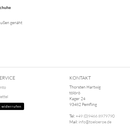
schuhe
außen genäht
ERVICE
KONTAKT
Thorsten Hartwig
onto
tölörö
ettel
Kager 24
93482 Pemfling
g widerrufen
Tel:
+49 (0)9466 8979790
Mail:
info@toeloeroe.de