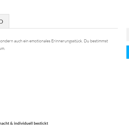
O
, sondern auch ein emotionales Erinnerungsstück. Du bestimmst
um.
cht & individuell bestickt