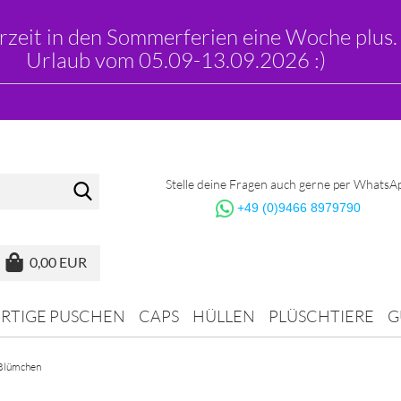
erzeit in den Sommerferien eine Woche plus.
Urlaub vom 05.09-13.09.2026 :)
Suche...
Stelle deine Fragen auch gerne per WhatsA
+49 (0)9466 8979790
0,00 EUR
ERTIGE PUSCHEN
CAPS
HÜLLEN
PLÜSCHTIERE
G
Blümchen